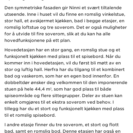
Den symmetriske fasaden gir Ninni et svært tiltalende
utseende. Inne i huset vil du finne en romslig vinkelstue,
stor hall, et avskjermet kjøkken, bad i begge etasjer, en
romslig loftstue og tre soverom. Det er også muligheter
for å utvide til fire soverom, slik at du kan ha alle
hovedfunksjonene på ett plan.
Hovedetasjen har en stor gang, en romslig stue og et
funksjonelt kjøkken med plass til et spisebord. Når du
kommer inn i hovedetasjen, vil du først bli møtt av en
stor og luftig hall. Herfra har du tilgang til et kombinert
bad og vaskerom, som har en egen bod innenfor. En
dobbeltdør ønsker deg velkommen til den imponerende
stuen på hele 44,4 m², som har god plass til både
spiseområde og flere sittegrupper. Deler av stuen kan
enkelt omgjøres til et ekstra soverom ved behov. I
tillegg har du et stort og funksjonelt kjøkken med plass
til et romslig spisebord.
I andre etasje finner du tre soverom, et stort og flott
bad, samt en romslig bod. Denne etasjen har også en