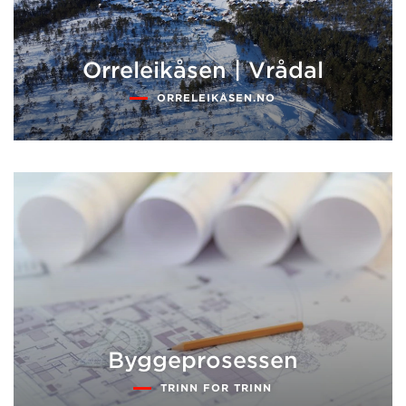
Orreleikåsen | Vrådal
ORRELEIKÅSEN.NO
Byggeprosessen
TRINN FOR TRINN