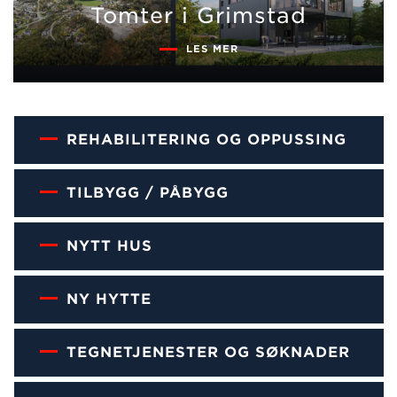
priskalkulator
Se våre Mesterhus
Tomter i Grimstad
tomter
SE ESTIMAT PÅ DITT
BYGGEPROSJEKT
STØLE TERRASSE
HUSTYPE
LES MER
REHABILITERING OG OPPUSSING
TILBYGG / PÅBYGG
NYTT HUS
NY HYTTE
TEGNETJENESTER OG SØKNADER