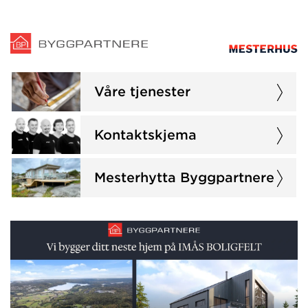
Våre tjenester
Kontaktskjema
Mesterhytta Byggpartnere
GRIMSTAD |
Sjøutsikt på
Prøv vår nye
byggeklare