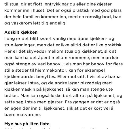
til stua, gir et flott inntrykk når du eller dine gjester
kommer inn i huset. Det er også praktisk med god plass
der hele familien kommer inn, med en romslig bod, bad
og vaskerom lett tilgjengelig.
Adskilt kjøkken
I dag er det blitt svært vanlig med åpne kjøkken- og
stue-løsninger, men det er ikke alltid det er like praktisk.
Her er det skyvedør mellom stua og kjøkkenet, slik at
man kan ha det åpent mellom rommene, men man kan
også stenge av ved behov. Hvis man har behov for flere
stille steder til hjemmekontor, kan for eksempel
kjøkkenbordet benyttes. Eller motsatt, hvis et av barna
gjør lekser i stua, og de andre lager pizzadeig med
kjøkkenmaskin på kjøkkenet, så kan man stenge ute
bråket. Man kan også lukke bort alt rot på kjøkkenet, og
sette seg i stua med gjester. Fra gangen er det er også
en egen dør inn til kjøkkenet, slik at det er kort vei å
bære matvarene.
Mye hus på liten flate