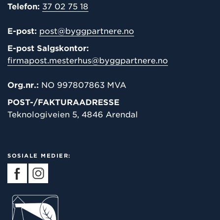
Telefon:
37 02 75 18
E-post:
post@byggpartnere.no
E-post Salgskontor:
firmapost.mesterhus@byggpartnere.no
Org.nr.:
NO 997807863 MVA
POST-/
FAKTURAADRESSE
Teknologiveien 5, 4846 Arendal
SOSIALE MEDIER: